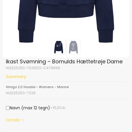
Ikast Svømning – Bomulds Hættetrøje Dame
HU|225250-7026|ZO-C479899
Summary
Hmlgo 2.0 Hoodie - Womens - Marine
HU|225250-7026
Navn (max 12 tegn)
15,00
kr.
Details